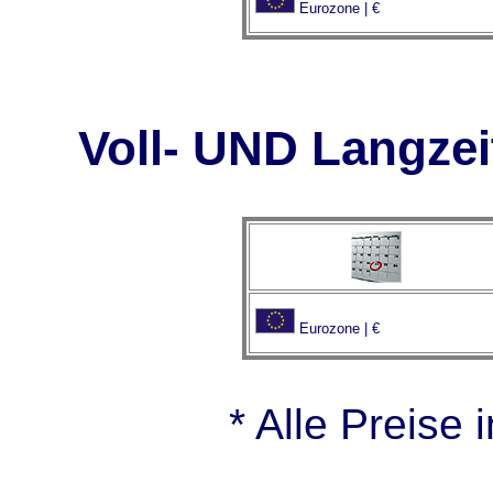
Eurozone | €
Voll- UND Langze
Eurozone | €
* Alle Preise