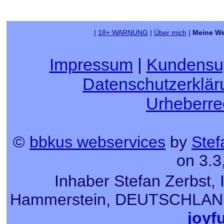
|
18+ WARNUNG
|
Über mich
|
Meine We
Impressum
|
Kundensu
Datenschutzerklär
Urheberre
©
bbkus webservices
by
Stef
on 3.3
Inhaber Stefan Zerbst, 
Hammerstein, DEUTSCHLAND, T
joyf