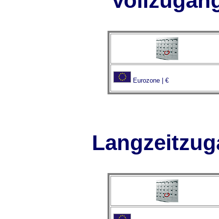
Vollzugan
Eurozone | €
Langzeitzu