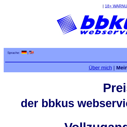
|
18+ WARN
Sprache:
|
Über mich
|
Mei
Pre
der bbkus webservic