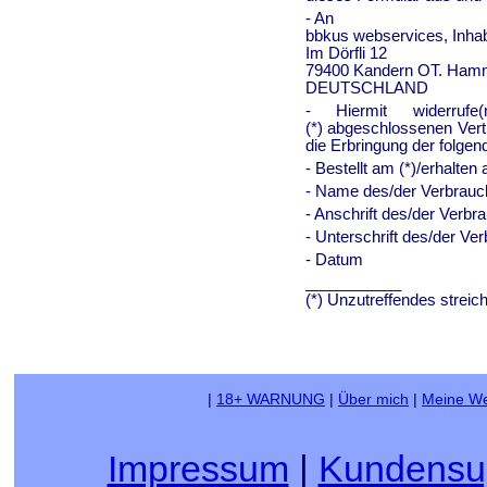
- An
bbkus webservices, Inhab
Im Dörfli 12
79400 Kandern OT. Hamm
DEUTSCHLAND
- Hiermit widerruf
(*) abgeschlossenen Vert
die Erbringung der folgend
- Bestellt am (*)/erhalten 
- Name des/der Verbrauc
- Anschrift des/der Verbr
- Unterschrift des/der Ver
- Datum
___________
(*) Unzutreffendes streic
|
18+ WARNUNG
|
Über mich
|
Meine We
Impressum
|
Kundensu