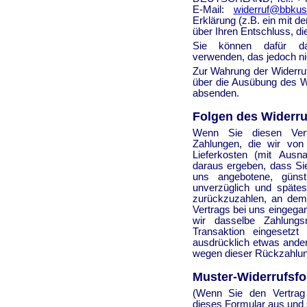
E-Mail:
widerruf@bbku
Erklärung (z.B. ein mit de
über Ihren Entschluss, di
Sie können dafür das
verwenden, das jedoch nic
Zur Wahrung der Widerrufs
über die Ausübung des Wi
absenden.
Folgen des Widerru
Wenn Sie diesen Vert
Zahlungen, die wir von 
Lieferkosten (mit Ausn
daraus ergeben, dass Sie
uns angebotene, günsti
unverzüglich und späte
zurückzuzahlen, an dem 
Vertrags bei uns eingega
wir dasselbe Zahlungs
Transaktion eingesetz
ausdrücklich etwas ander
wegen dieser Rückzahlung
Muster-Widerrufsfo
(Wenn Sie den Vertrag w
dieses Formular aus und 