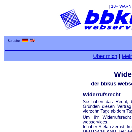
|
18+ WAR
Sprache:
|
Über mich
|
Mei
Wide
der bbkus webse
Widerrufsrecht
Sie haben das Recht, 
Gründen diesen Vertrag 
vierzehn Tage ab dem Ta
Um Ihr Widerrufsrech
webservices,
Inhaber Stefan Zerbst, Im
DEUTSCHLAND, Tel.: +49 