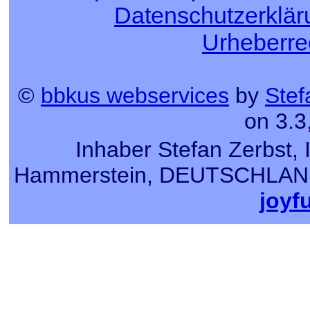
Datenschutzerklär
Urheberre
©
bbkus webservices
by
Stef
on 3.3
Inhaber Stefan Zerbst, 
Hammerstein, DEUTSCHLAND, T
joyf