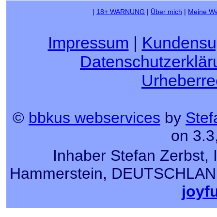
|
18+ WARNUNG
|
Über mich
|
Meine We
Impressum
|
Kundensu
Datenschutzerklär
Urheberre
©
bbkus webservices
by
Stef
on 3.3
Inhaber Stefan Zerbst, 
Hammerstein, DEUTSCHLAND, T
joyf