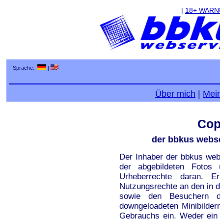
|
18+ WAR
Sprache:
|
Über mich
|
Mei
Cop
der bbkus webse
Der Inhaber der bbkus webs
der abgebildeten Fotos
Urheberrechte daran. 
Nutzungsrechte an den in d
sowie den Besuchern d
downgeloadeten Minibilder
Gebrauchs ein. Weder ein