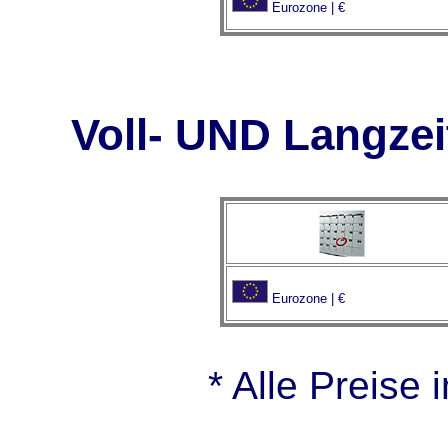
Eurozone | €
Voll- UND Langze
Eurozone | €
* Alle Preise