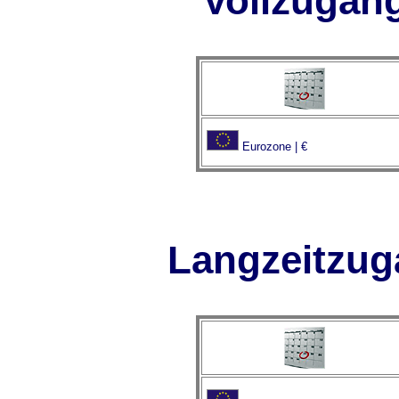
Vollzugan
Eurozone | €
Langzeitzu