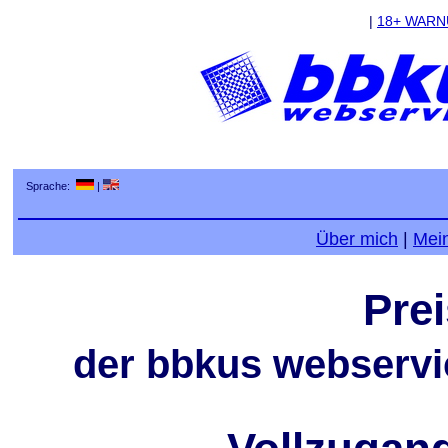
|
18+ WAR
Sprache:
|
Über mich
|
Mei
Pre
der bbkus webservic