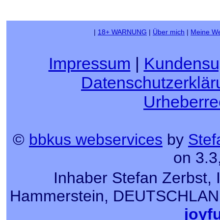
|
18+ WARNUNG
|
Über mich
|
Meine We
Impressum
|
Kundensu
Datenschutzerklär
Urheberre
©
bbkus webservices
by
Stef
on 3.3
Inhaber Stefan Zerbst, 
Hammerstein, DEUTSCHLAND, T
joyf