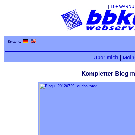
|
18+ WARN
Sprache:
|
Über mich
|
Mein
Kompletter Blog
mi