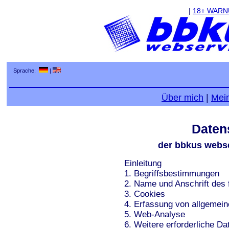
|
18+ WAR
Sprache:
|
Über mich
|
Mei
Daten
der bbkus webse
Einleitung
1. Begriffsbestimmungen
2. Name und Anschrift des f
3. Cookies
4. Erfassung von allgemein
5. Web-Analyse
6. Weitere erforderliche Da