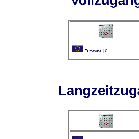
Vollzugan
Eurozone | €
Langzeitzu