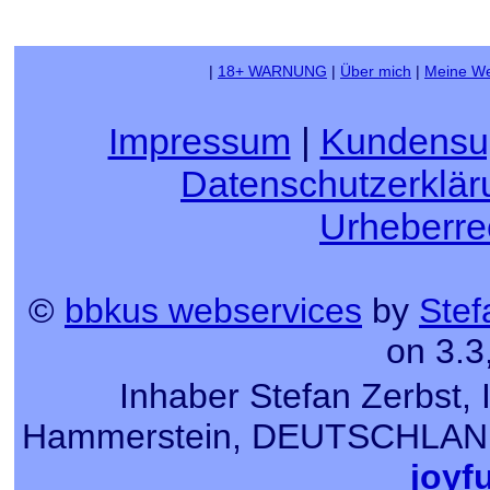
|
18+ WARNUNG
|
Über mich
|
Meine We
Impressum
|
Kundensu
Datenschutzerklär
Urheberre
©
bbkus webservices
by
Stef
on 3.3
Inhaber Stefan Zerbst, 
Hammerstein, DEUTSCHLAND, T
joyf