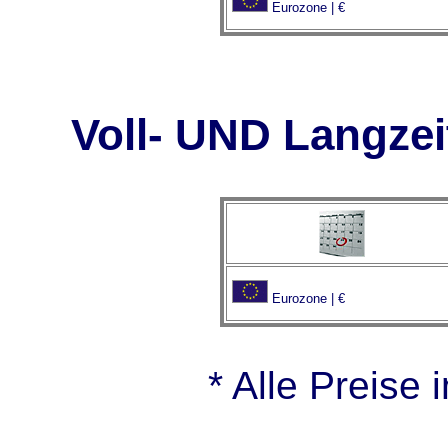
Eurozone | €
Voll- UND Langze
Eurozone | €
* Alle Preise