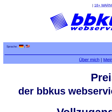
|
18+ WAR
Sprache:
|
Über mich
|
Mei
Pre
der bbkus webservic