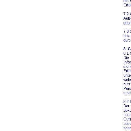
die 
Erfü
7.2 
Auße
gega
7.3 
bbku
durc
8. 
8.1 
Die 
Info
sic
Erfü
unte
web
nutz
Per
stat
8.2 
Der 
bbku
Lösc
Guts
Lösc
seit