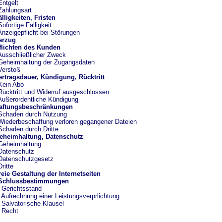
Entgelt
Zahlungsart
älligkeiten, Fristen
Sofortige Fälligkeit
Anzeigepflicht bei Störungen
erzug
flichten des Kunden
Ausschließlicher Zweck
Geheimhaltung der Zugangsdaten
Verstoß
ertragsdauer, Kündigung, Rücktritt
Kein Abo
Rücktritt und Widerruf ausgeschlossen
Außerordentliche Kündigung
Haftungsbeschränkungen
Schaden durch Nutzung
Wiederbeschaffung verloren gegangener Dateien
Schaden durch Dritte
Geheimhaltung, Datenschutz
Geheimhaltung
Datenschutz
Datenschutzgesetz
Dritte
reie Gestaltung der Internetseiten
 Schlussbestimmungen
 Gerichtsstand
 Aufrechnung einer Leistungsverprlichtung
 Salvatorische Klausel
 Recht