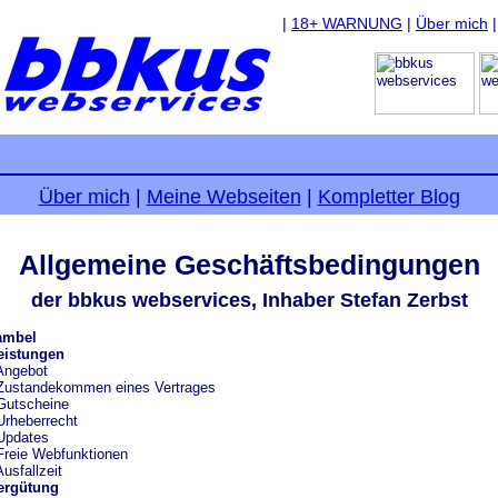
|
18+ WARNUNG
|
Über mich
Über mich
|
Meine Webseiten
|
Kompletter Blog
Allgemeine Geschäftsbedingungen
der bbkus webservices, Inhaber Stefan Zerbst
ambel
eistungen
Angebot
Zustandekommen eines Vertrages
Gutscheine
Urheberrecht
Updates
Freie Webfunktionen
Ausfallzeit
Vergütung