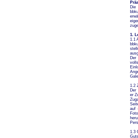
Prä
Die
bbku
erwä
eig
zug
1. L
1.1 
bbku
stel
ausg
Der 
voll
Einl
Ange
Gale
1.2
Der 
er Z
Zuga
Seit
auf 
Fot
heru
Pers
1.3 
Guts