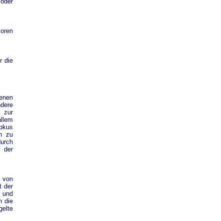
 oder
loren
r die
tenen
ndere
 zur
allem
bbkus
n zu
durch
 der
k von
t der
n und
h die
gelte