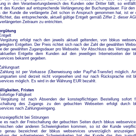
ung in den Verantwortungsbereich des Kunden oder Dritter fällt, so entfäll
t des Kunden auf entsprechende Verlängerung der Buchungsdauer. Für den 
 der Kunde die verlängerte Zeit schon in Anspruch genommen hat, ist er
flichtet, das entsprechende, aktuell gültige Entgelt gemäß Ziffer 2. dieser AG
verlängerten Zeitraum zu entrichten.
Vergütung
Entgelt
Vergütung erfolgt nach den jeweils aktuell geltenden, von bbkus webser
gelegten Entgelten. Der Preis richtet sich nach der Zahl der gewählten Webs
e der gewählten Zugangsdauer pro Webseite. Vor Abschluss des Vertrags w
aktuellen Entgelte dem Kunden auf den jeweiligen Internetseiten der 
ervices bekannt gegeben.
Zahlungsart
Zahlung ist per Vorkasse (Überweisung oder PayPal-Transfer) möglich. A
ungsarten sind derzeit nicht vorgesehen und nur nach Rücksprache mit 
ervices möglich. Es wird in der Währung EUR bezahlt.
älligkeiten, Fristen
Sofortige Fälligkeit
Vergütung ist nach Absenden der konstepflichtigen Bestellung sofort fä
ischaltung des Zugangs zu den gebuchten Webseiten erfolgt durch b
ervices nach Zahlungseingang.
Anzeigepflicht bei Störungen
te es nach der Freischaltung der gebuchten Seiten durch bbkus webservic
nischen oder anderen Schwierigkeiten kommen, so ist der Kunde verpflic
se genau bezeichnet der bbkus webservices unverzüglich anzuzeigen.
eilung der aufgetretenen Schwierigkeiten hat der Kunde das ihm zumut