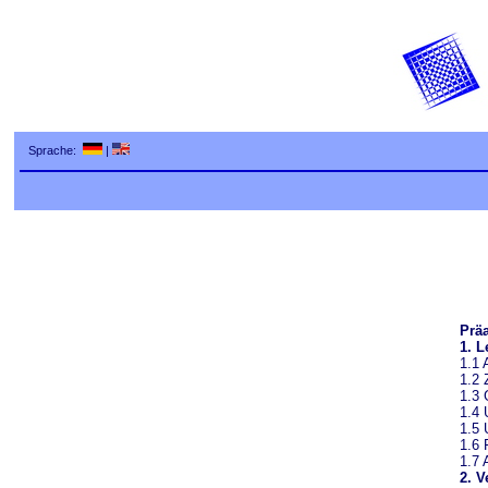
Sprache:
|
Prä
1. L
1.1 
1.2 
1.3 
1.4 
1.5 
1.6 
1.7 
2. 