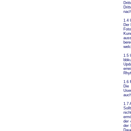
Drit
Drit
nach
1.4 
Der 
Fot
Kund
aus
bere
welc
1.5 
bbku
Upda
err
Rhyt
1.6 
Die
User
auch
1.7 
Soll
nic
ermö
der 
der 
Daue