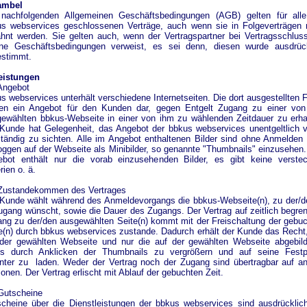
ambel
 nachfolgenden Allgemeinen Geschäftsbedingungen (AGB) gelten für alle
s webservices geschlossenen Verträge, auch wenn sie in Folgeverträgen 
hnt werden. Sie gelten auch, wenn der Vertragspartner bei Vertragsschlus
ene Geschäftsbedingungen verweist, es sei denn, diesen wurde ausdrück
estimmt.
eistungen
Angebot
s webservices unterhält verschiedene Internetseiten. Die dort ausgestellten 
len ein Angebot für den Kunden dar, gegen Entgelt Zugang zu einer vo
ewählten bbkus-Webseite in einer von ihm zu wählenden Zeitdauer zu erha
Kunde hat Gelegenheit, das Angebot der bbkus webservices unentgeltlich 
ständig zu sichten. Alle im Angebot enthaltenen Bilder sind ohne Anmelden
oggen auf der Webseite als Minibilder, so genannte "Thumbnails" einzusehen
bot enthält nur die vorab einzusehenden Bilder, es gibt keine verste
rien o. ä.
 Zustandekommen des Vertrages
Kunde wählt während des Anmeldevorgangs die bbkus-Webseite(n), zu der/
ugang wünscht, sowie die Dauer des Zugangs. Der Vertrag auf zeitlich begre
ng zu der/den ausgewählten Seite(n) kommt mit der Freischaltung der gebu
e(n) durch bbkus webservices zustande. Dadurch erhält der Kunde das Recht,
der gewählten Webseite und nur die auf der gewählten Webseite abgebil
os durch Anklicken der Thumbnails zu vergrößern und auf seine Festpl
nter zu laden. Weder der Vertrag noch der Zugang sind übertragbar auf a
onen. Der Vertrag erlischt mit Ablauf der gebuchten Zeit.
Gutscheine
cheine über die Dienstleistungen der bbkus webservices sind ausdrücklic