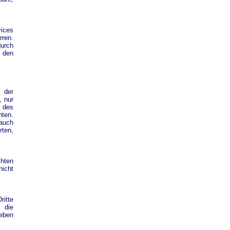
vices
rren.
durch
 den
 der
, nur
e des
hten.
rauch
rten,
chten
nicht
ritte
 die
geben