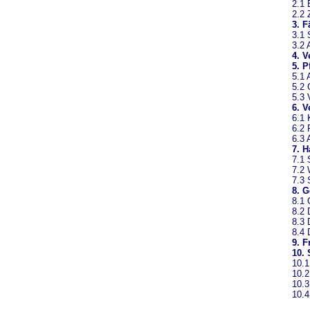
2.1 
2.2 
3. F
3.1 
3.2 
4. V
5. P
5.1 
5.2 
5.3 
6. V
6.1 
6.2 
6.3 
7. 
7.1 
7.2 
7.3 
8. 
8.1 
8.2
8.3 
8.4 
9. F
10.
10.1
10.2
10.3
10.4