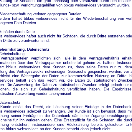
Haftung für Schäden, die grob fahrlässig oder vorsätzlich durch den Inhaber
llungs- bzw. Verrichtungsgehilfen von bbkus webservices verursacht wurden.
Wiederbeschaffung verloren gegangener Dateien
rdem haftet bbkus webservices nicht für die Wiederbeschaffung von ver
ngenen Foto-Dateien.
Schäden durch Dritte
s webservices haftet auch nicht für Schäden, die durch Dritte entstehen ode
h Dritte zu verantworten sind.
Geheimhaltung, Datenschutz
Geheimhaltung
Vertragsparteien verpflichten sich, alle in dem Vertragsverhältnis erhal
rmationen über den Vertragspartner unbefristet geheim zu halten. Insbeso
hert bbkus webservices dem Kunden zu, dass seine Daten nur zu dem
llung des Vertragszwecks notwendigen Gebrauchs gespeichert werden, vor 
rbleibt eine Weitergabe der Daten zur kommerziellen Nutzung an Dritte. 
services behält sich das Recht vor, die Daten zu statistischen Zwecke
en. Die Auswertung der Daten zu statistischen Zwecken erfolgt jedoch nur 
sonen, die sich zur Geheimhaltung verpflichtet haben. Die Ergebnisse
istischen Auswertung werden anonymisiert.
Datenschutz
Kunde erhält das Recht, die Löschung seiner Einträge in der Datenban
s webservices jederzeit zu verlangen. Der Kunde ist sich bewusst, dass mi
hung seiner Einträge in die Datenbank sämtliche Zugangsberechtigunge
cheine für ihn verloren gehen. Eine Ersatzpflicht für die Schäden, die durc
hung entstehen, insbesondere eine Rückzahlung bereits geleisteter Ent
ens bbkus webservices an den Kunden besteht dann jedoch nicht.