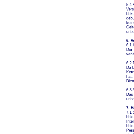
5.4 
Vers
bbku
gebu
kei
Gel
unbe
6. V
6.1 
Der 
verl
6.2 
Da b
Kern
hat,
Dien
6.3 
Das
unbe
7. 
7.1 
bbk
Inte
bbk
Pers