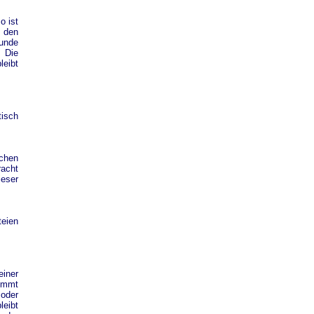
o ist
u den
Kunde
 Die
eibt
tisch
ichen
racht
ieser
eien
iner
nimmt
oder
leibt