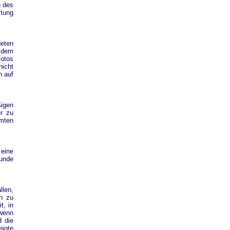
g des
stung
deten
 dem
Fotos
icht
h auf
ßigen
er zu
mten
eine
Kunde
llen,
n zu
t, in
 wenn
d die
eigte