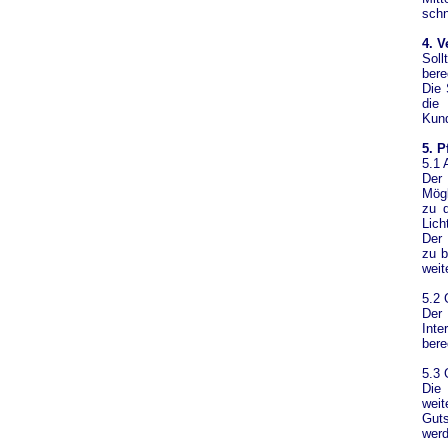
schn
4. V
Soll
bere
Die 
die
Kund
5. P
5.1 
Der
Mögl
zu d
Lich
Der 
zu b
weit
5.2 
Der 
Inte
bere
5.3 
Die 
wei
Guts
werd