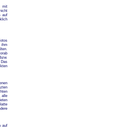
 mit
nicht
s auf
lich
Fotos
n ihm
lten.
vorab
 bzw.
. Das
ckten
denen
nzten
chten
 alle
deten
atte
ndere
h auf